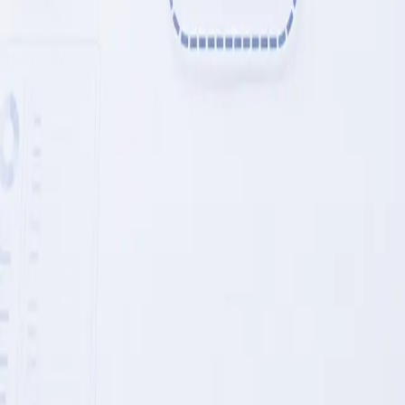
Processus d’intake documentaire
Les équipes voient les champs manquants, les signaux de
risque et les prochaines actions avant la revue senior.
Un processus documentaire lourd a été transformé en flux
d’extraction et de routage structuré avec points
d’approbation.
Extraction de champs
Signalement de risques
Routage
d’approbation
Résultat représentatif
90 % de rapprochement manuel en
moins
Soutien aux opérations
Les opérations cessent de poursuivre les transferts dans
les courriels, les tableurs et les outils déconnectés.
Un processus répétitif a été repensé avec une
responsabilité claire, un suivi du statut et des chemins
d’escalade.