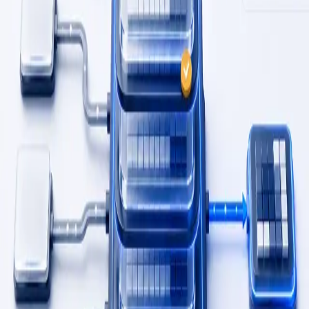
0
3
/
03
Connaissance réutilisable
Le travail répétitif devient plus simple à reprendre au lieu
d’être réexpliqué chaque fois.
0
1
Avant
Les intrants de reporting, documents et demandes
cessent d’être dispersés entre courriels, tableurs et
dossiers partagés.
0
2
Pendant
La rédaction, l’extraction, le routage et les suivis se font
dans un processus plus clair avec des étapes de révision
intégrées.
0
3
Après
La direction revoit un seul espace clair pour les