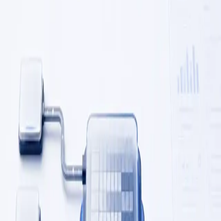
Les résultats sont représentatifs et anonymisés. Chaque
premier périmètre commence par un point de référence,
une période de mesure définie et une décision explicite sur
ce qui demeure sous responsabilité humaine.
0
1
/
03
Résultat représentatif
5 jours → 1 heure
Décisions plus claires
Les décisions restent cohérentes même quand le travail
passe entre plusieurs équipes.
0
2
/
03
Meilleur contexte
Les bons détails restent attachés au travail au moment où
ils sont nécessaires.