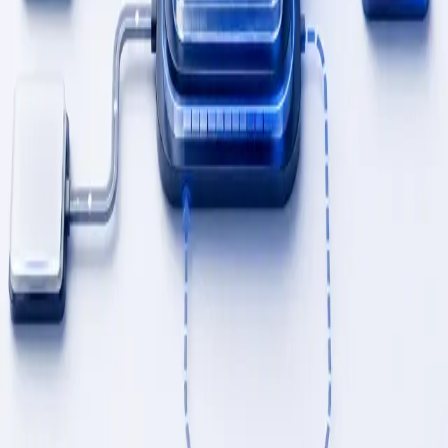
approbations, les exceptions et les prochaines actions.
Comment le processus change
PROOF_STANDARD
ANONYMISÉ
Résultat représentatif
5 jours → 1 heure
Processus de revue financière
La direction passe de l’assemblage de tableurs à un
processus de révision plus clair.
Un processus financier composé d’exports fragmentés et
de commentaires manuels a été réorganisé en tableau de
bord avec suivi des écarts et notes de révision.
Conception de tableau de bord
Suivi des écarts
Synthèses
de révision
Résultat représentatif
80 % de temps en moins sur la
première revue