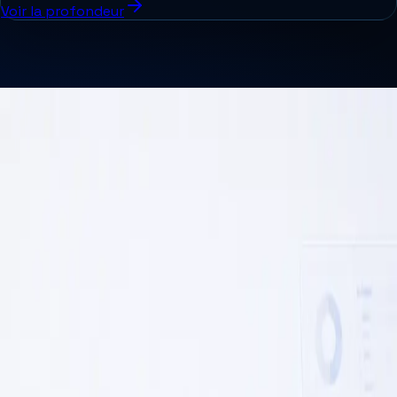
Voir la profondeur
RÉSULTATS REPRÉSENTATIFS
Ce qui change quand le processus
devient plus simple et plus clair.
Voilà les résultats qui apparaissent quand le travail
cesse de circuler entre tableurs, boîtes de courriel et
outils déconnectés.
Voir les résultats représentatifs