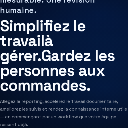
Agent Harness
Services
humaine.
Évaluation d'architecture
Simplifiez le
travail
à
gérer.
Gardez les
personnes aux
commandes.
Allégez le reporting, accélérez le travail documentaire,
améliorez les suivis et rendez la connaissance interne utile
— en commençant par un workflow que votre équipe
ressent déjà.