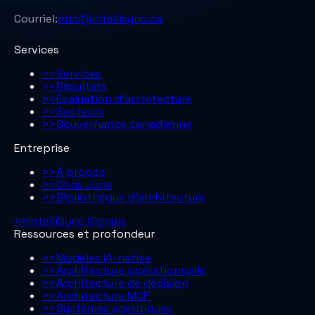
Courriel:
info@intellisync.ca
Services
>>
Services
>>
Résultats
>>
Évaluation d’architecture
>>
Secteurs
>>
Gouvernance canadienne
Entreprise
>>
À propos
>>
Chris June
>>
Bibliothèque d'architecture
>>
IntelliSync Signals
Ressources et profondeur
>>
Modèles IA-native
>>
Architecture opérationnelle
>>
Architecture de décision
>>
Architecture MCP
>>
Systèmes agentiques