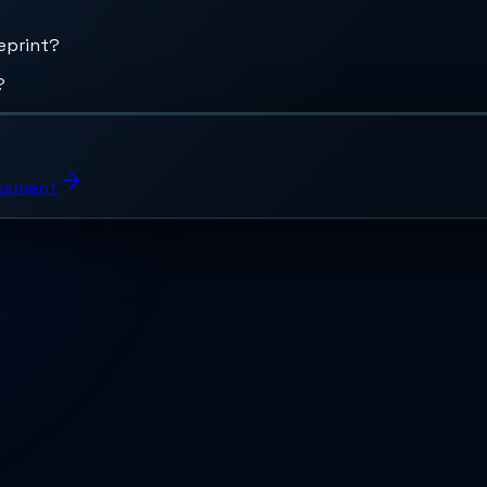
eprint?
?
essment