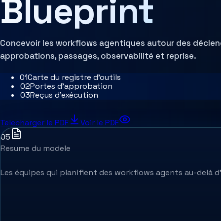
Blueprint
Évaluation d'architecture
Concevoir les workflows agentiques autour des déclenc
approbations, passages, observabilité et reprise.
0
1
Carte du registre d'outils
0
2
Portes d'approbation
0
3
Reçus d'exécution
Telecharger le PDF
Voir le PDF
05
Resume du modele
Les équipes qui planifient des workflows agents au-delà d