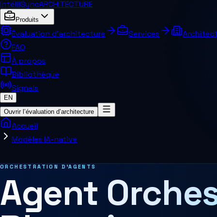
IntelliSync
ARCHITECTURE
Produits
Évaluation d’architecture
Services
Architect
FAQ
À propos
Bibliothèque
Signals
EN
Ouvrir l’évaluation d’architecture
Accueil
Modèles IA-native
Pages et concepts connexes
ORCHESTRATION D'AGENTS
Agent Orches
Architecture MCP
Architecture de décision
Systèmes agentiques
Agent Harness
Services