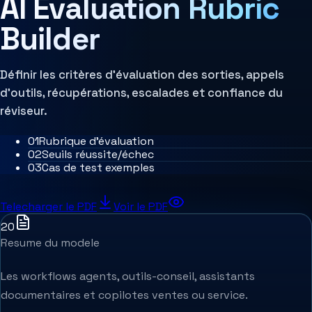
AI Evaluation Rubric
Architecture MCP
Architecture de décision
Builder
Systèmes agentiques
Agent Harness
Services
Évaluation d'architecture
Définir les critères d'évaluation des sorties, appels
d'outils, récupérations, escalades et confiance du
réviseur.
0
1
Rubrique d'évaluation
0
2
Seuils réussite/échec
0
3
Cas de test exemples
Telecharger le PDF
Voir le PDF
20
Resume du modele
Les workflows agents, outils-conseil, assistants
documentaires et copilotes ventes ou service.