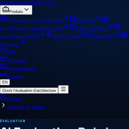
IntelliSync
ARCHITECTURE
Produits
Évaluation d’architecture
Services
Architecture opérationnelle
Agent Harness
Architecture MCP
Agent vocal
Résultats
Secteurs
FAQ
À propos
Bibliothèque
Signals
EN
Ouvrir l’évaluation d’architecture
Accueil
Modèles IA-native
Pages et concepts connexes
ÉVALUATION