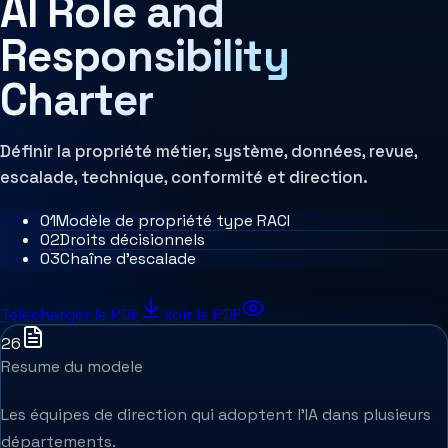
AI Role and
Architecture MCP
Architecture de décision
Responsibility
Systèmes agentiques
Agent Harness
Services
Charter
Évaluation d'architecture
Définir la propriété métier, système, données, revue,
escalade, technique, conformité et direction.
0
1
Modèle de propriété type RACI
0
2
Droits décisionnels
0
3
Chaîne d'escalade
Telecharger le PDF
Voir le PDF
26
Resume du modele
Les équipes de direction qui adoptent l'IA dans plusieurs
départements.