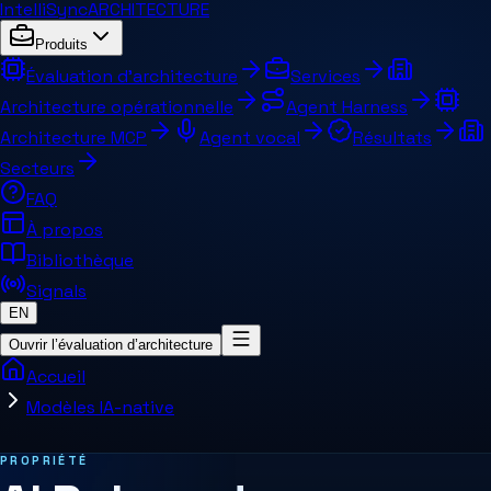
IntelliSync
ARCHITECTURE
Produits
Évaluation d’architecture
Services
Architecture opérationnelle
Agent Harness
Architecture MCP
Agent vocal
Résultats
Secteurs
FAQ
À propos
Bibliothèque
Signals
EN
Ouvrir l’évaluation d’architecture
Accueil
Modèles IA-native
Pages et concepts connexes
PROPRIÉTÉ