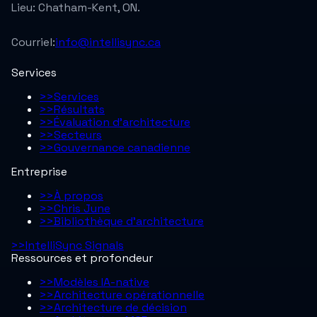
Lieu:
Chatham-Kent, ON.
Courriel:
info@intellisync.ca
Services
>>
Services
>>
Résultats
>>
Évaluation d’architecture
>>
Secteurs
>>
Gouvernance canadienne
Entreprise
>>
À propos
>>
Chris June
>>
Bibliothèque d'architecture
>>
IntelliSync Signals
Ressources et profondeur
>>
Modèles IA-native
>>
Architecture opérationnelle
>>
Architecture de décision