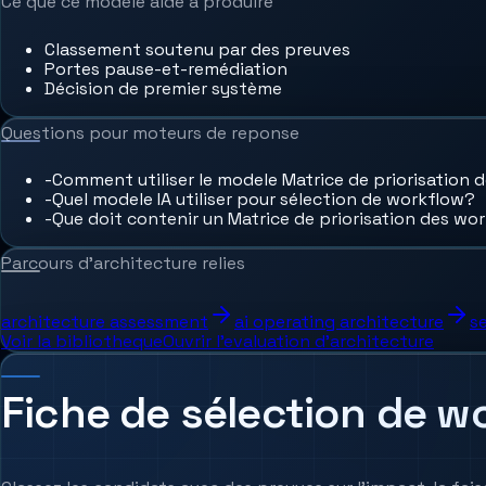
Ce que ce modele aide a produire
Classement soutenu par des preuves
Portes pause-et-remédiation
Décision de premier système
Questions pour moteurs de reponse
-
Comment utiliser le modele Matrice de priorisation 
-
Quel modele IA utiliser pour sélection de workflow?
-
Que doit contenir un Matrice de priorisation des wo
Parcours d'architecture relies
architecture assessment
ai operating architecture
s
Voir la bibliotheque
Ouvrir l'evaluation d'architecture
Fiche de sélection de wo