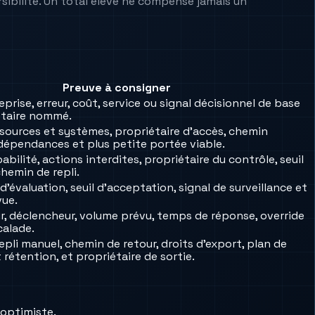
versibilité. Un total élevé ne compense jamais un
Preuve à consigner
reprise, erreur, coût, service ou signal décisionnel de base
iétaire nommé.
 sources et systèmes, propriétaire d’accès, chemin
 dépendances et plus petite portée viable.
bilité, actions interdites, propriétaire du contrôle, seuil
hemin de repli.
u d’évaluation, seuil d’acceptation, signal de surveillance et
vue.
ur, déclencheur, volume prévu, temps de réponse, override
calade.
repli manuel, chemin de retour, droits d’export, plan de
rétention, et propriétaire de sortie.
 optimiste.