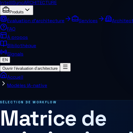
IntelliSync
ARCHITECTURE
Produits
Évaluation d’architecture
Services
Architect
FAQ
À propos
Bibliothèque
Signals
EN
Ouvrir l’évaluation d’architecture
Accueil
Modèles IA-native
Pages et concepts connexes
SÉLECTION DE WORKFLOW
Matrice de
Architecture MCP
Architecture de décision
Systèmes agentiques
Agent Harness
Services