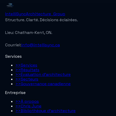
IntelliSync
Architecture_Group
Structure. Clarté. Décisions éclairées.
Lieu:
Chatham-Kent, ON.
Courriel:
info@intellisync.ca
Services
>>
Services
>>
Résultats
>>
Évaluation d’architecture
>>
Secteurs
>>
Gouvernance canadienne
Entreprise
>>
À propos
>>
Chris June
>>
Bibliothèque d'architecture