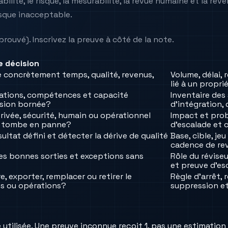
bilité, le risque, la mesurabilité, la revue humaine et la ré
isque inacceptable.
rouvé). Inscrivez la preuve à côté de la note.
e décision
e concrètement temps, qualité, revenus,
Volume, délai, 
lié à un propr
grations, compétences et capacité
Inventaire des
rsion bornée?
d’intégration,
e privée, sécurité, humain ou opérationnel
Impact et proba
ou tombe en panne?
d’escalade et c
ltat défini et détecter la dérive de qualité
Base, cible, je
cadence de re
es bonnes sorties et exceptions sans
Rôle du révise
et preuve d’es
e, exporter, remplacer ou retirer le
Règle d’arrêt, 
es ou opérations?
suppression et 
 utilisée. Une preuve inconnue reçoit 1, pas une estimation