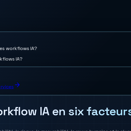
des workflows IA?
rkflows IA?
ervices
rkflow IA en six facteur