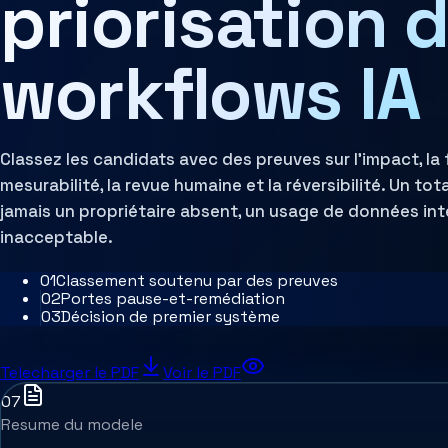
priorisation 
Évaluation d'architecture
workflows IA
Classez les candidats avec des preuves sur l’impact, la fai
mesurabilité, la revue humaine et la réversibilité. Un t
jamais un propriétaire absent, un usage de données int
inacceptable.
0
1
Classement soutenu par des preuves
0
2
Portes pause-et-remédiation
0
3
Décision de premier système
Telecharger le PDF
Voir le PDF
07
Resume du modele