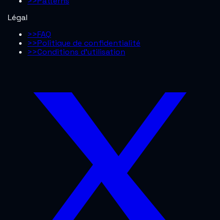
>>
Patterns
Légal
>>
FAQ
>>
Politique de confidentialité
>>
Conditions d’utilisation