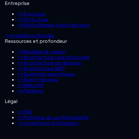
Entreprise
>>
À propos
>>
Chris June
>>
Bibliothèque d'architecture
>>
IntelliSync Signals
Ressources et profondeur
>>
Modèles IA-native
>>
Architecture opérationnelle
>>
Architecture de décision
>>
Architecture MCP
>>
Systèmes agentiques
>>
Agent Harness
>>
Maturité
>>
Patterns
Légal
>>
FAQ
>>
Politique de confidentialité
>>
Conditions d’utilisation