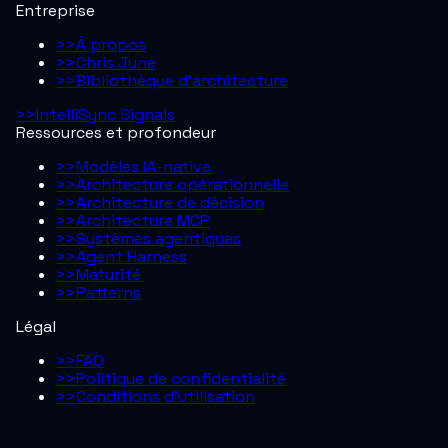
Entreprise
>>
À propos
>>
Chris June
>>
Bibliothèque d'architecture
>>
IntelliSync Signals
Ressources et profondeur
>>
Modèles IA-native
>>
Architecture opérationnelle
>>
Architecture de décision
>>
Architecture MCP
>>
Systèmes agentiques
>>
Agent Harness
>>
Maturité
>>
Patterns
Légal
>>
FAQ
>>
Politique de confidentialité
>>
Conditions d’utilisation