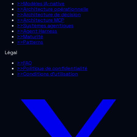
>>
Modèles IA-native
>>
Architecture opérationnelle
>>
Architecture de décision
>>
Architecture MCP
>>
Systèmes agentiques
>>
Agent Harness
>>
Maturité
>>
Patterns
Légal
>>
FAQ
>>
Politique de confidentialité
>>
Conditions d’utilisation